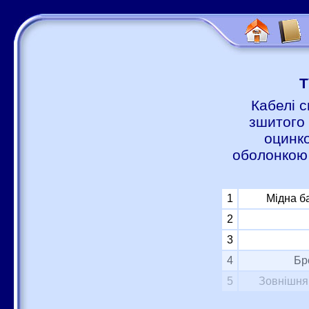
Т
Кабелі с
зшитого 
оцинко
оболонкою 
1
Мідна б
2
3
4
Бр
5
Зовнішня 