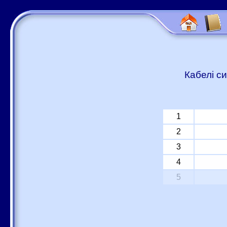
Кабелі си
1
2
3
4
5