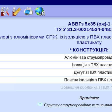
АВВГз 5x35 (ож)-1
ТУ У 31.3-00214534-048
лові з алюмінієвими СПЖ, із ізоляцією з ПВХ пла
пластикату
* КОНСТРУКЦІЯ:
Алюмінієва струмопрові
Ізоляція з ПВХ пласт
Джгут з ПВХ пластик
Поясна ізоляція з ПВХ пл
Зовнішня оболонка з ПВХ 
Примітка:
*
Скрутку струмопровідних жил на малю