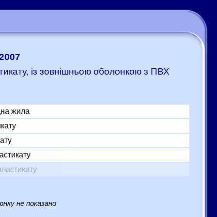
:2007
стикату, із зовнішньою оболонкою з ПВХ
дна жила
икату
ату
астикату
пластикату
нку не показано