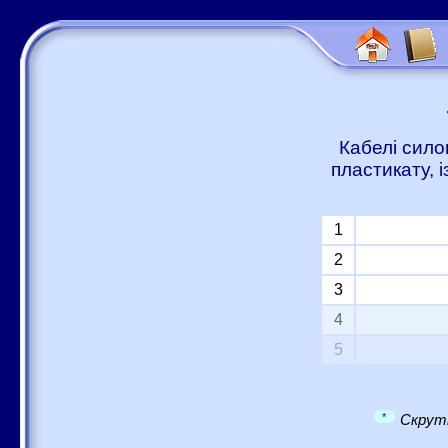
Кабелі сило
пластикату, 
1
2
3
4
5
*
Скрутк