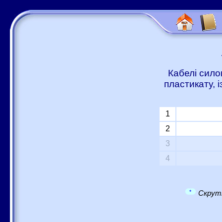
Кабелі сило
пластикату, 
1
2
3
4
*
Скрутк