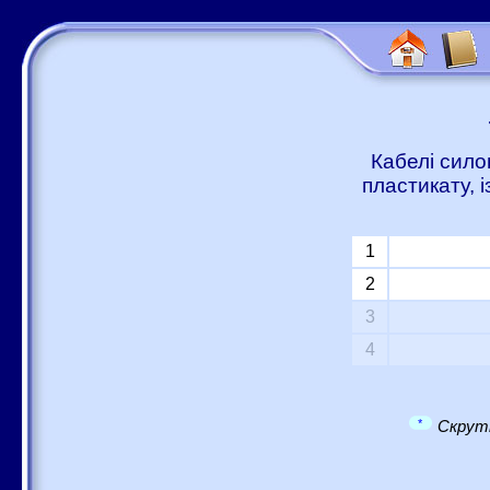
Кабелі сило
пластикату, 
1
2
3
4
*
Скрутк