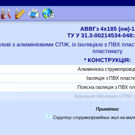
АВВГз 4x185 (ож)-1
ТУ У 31.3-00214534-048
лові з алюмінієвими СПЖ, із ізоляцією з ПВХ пла
пластикату
* КОНСТРУКЦІЯ:
Алюмінієва струмопрові
Ізоляція з ПВХ пласт
Поясна ізоляція з ПВХ пл
Зовнішня оболонка з ПВХ 
Примітка:
*
Скрутку струмопровідних жил на малю