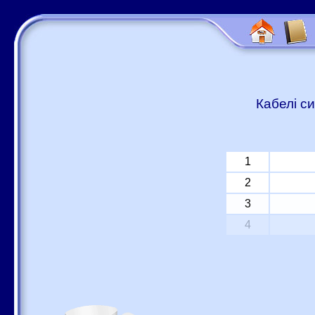
Кабелі си
1
2
3
4