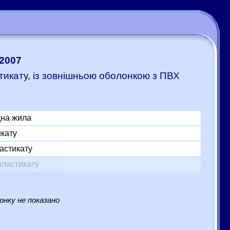
:2007
стикату, із зовнішньою оболонкою з ПВХ
дна жила
икату
астикату
пластикату
нку не показано