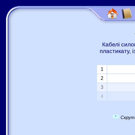
Кабелі сило
пластикату, 
1
2
3
4
*
Скрутк