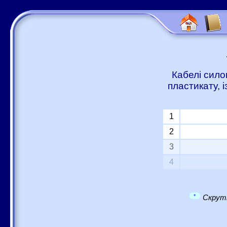
Кабелі сило
пластикату, 
1
2
3
4
*
Скрутк