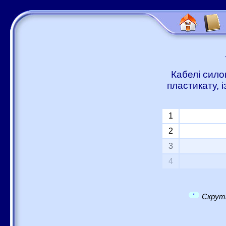
Кабелі сило
пластикату, 
1
2
3
4
*
Скрутк