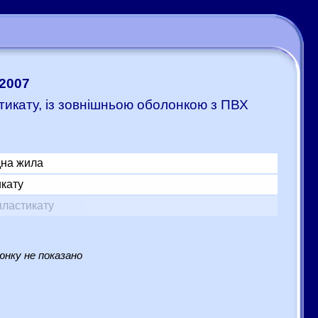
:2007
стикату, із зовнішньою оболонкою з ПВХ
дна жила
икату
пластикату
нку не показано