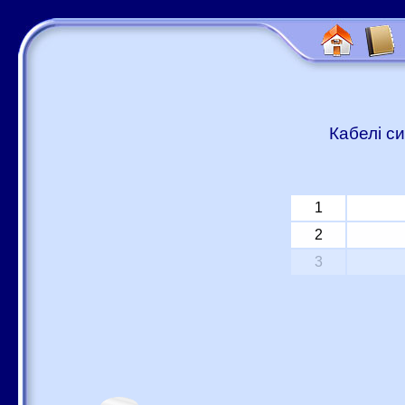
Кабелі си
1
2
3