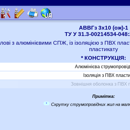
АВВГз 3x10 (ож)-1
ТУ У 31.3-00214534-048
лові з алюмінієвими СПЖ, із ізоляцією з ПВХ пла
пластикату
* КОНСТРУКЦІЯ:
Алюмінієва струмопрові
Ізоляція з ПВХ пласт
Зовнішня оболонка з ПВХ 
Примітка:
*
Скрутку струмопровідних жил на малю