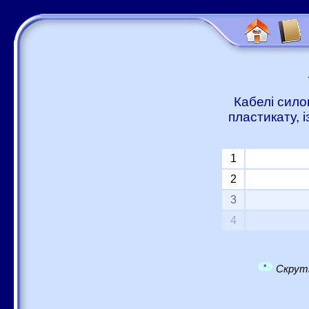
Кабелі сило
пластикату, 
1
2
3
4
*
Скрутк