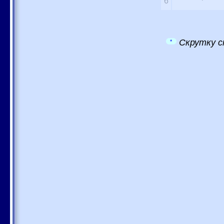
6
Скрутку с
*