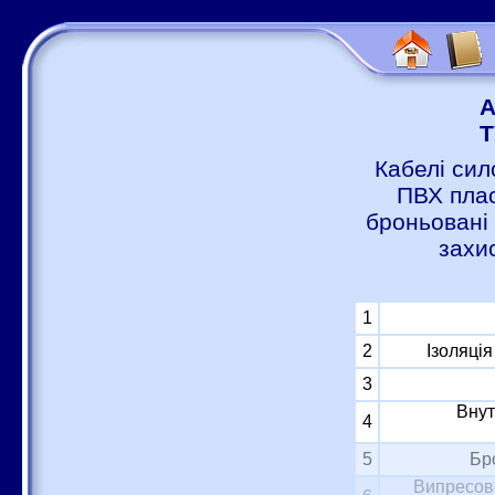
А
Т
Кабелі сил
ПВХ плас
броньовані 
захи
1
2
Ізоляці
3
Внут
4
5
Бр
Випресова