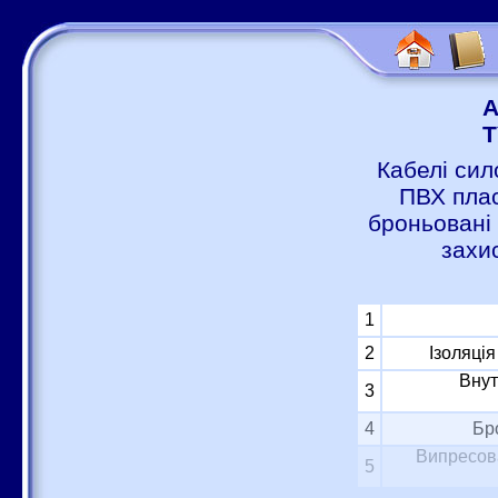
А
Т
Кабелі сил
ПВХ плас
броньовані 
захи
1
2
Ізоляці
Внут
3
4
Бр
Випресова
5