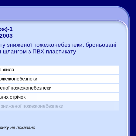
ж)-1
-2003
ату зниженої пожежонебезпеки, броньовані
м шлангом з ПВХ пластикату
а жила
 пожежонебезпеки
женої пожежонебезпеки
них стрічок
у зниженої пожежонебезпеки
нку не показано