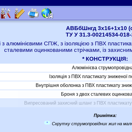
АВБбШнгд 3x16+1x10 (о
ТУ У 31.3-00214534-018
і з алюмінієвими СПЖ, з ізоляцією з ПВХ пластик
сталевими оцинкованими стрічками, із захисни
* КОНСТРУКЦІЯ:
Алюмінієва струмопровідн
Ізоляція з ПВХ пластикату зниженої
Внутрішня оболонка з ПВХ пластикату зни
Броня з двох сталевих оцинкова
Випресований захисний шланг з ПВХ пластикат
Примітка:
*
Скрутку струмопровідних жил на малю