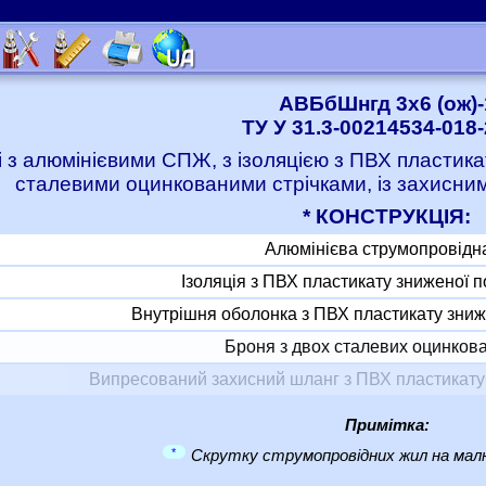
АВБбШнгд 3x6 (ож)-
ТУ У 31.3-00214534-018
і з алюмінієвими СПЖ, з ізоляцією з ПВХ пластик
сталевими оцинкованими стрічками, із захисни
* КОНСТРУКЦІЯ:
Алюмінієва струмопровідн
Ізоляція з ПВХ пластикату зниженої
Внутрішня оболонка з ПВХ пластикату зни
Броня з двох сталевих оцинкова
Випресований захисний шланг з ПВХ пластикат
Примітка:
*
Скрутку струмопровідних жил на малю