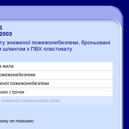
1
-2003
ату зниженої пожежонебезпеки, броньовані
м шлангом з ПВХ пластикату
а жила
 пожежонебезпеки
женої пожежонебезпеки
них стрічок
у зниженої пожежонебезпеки
нку не показано