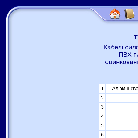
Т
Кабелі сил
ПВХ п
оцинковани
1
Алюмінієва
2
3
4
5
6