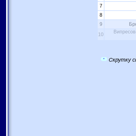
7
8
9
Бр
Випресова
10
Скрутку с
*