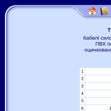
Т
Кабелі сил
ПВХ п
оцинковани
1
2
3
4
5
6