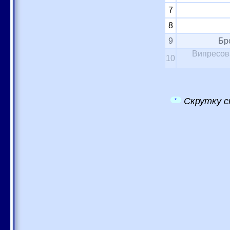
7
8
9
Бр
Випресова
10
Скрутку с
*