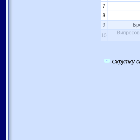
7
8
9
Бр
Випресова
10
Скрутку с
*