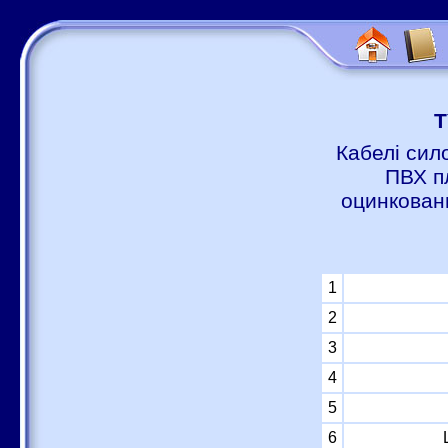
Т
Кабелі сил
ПВХ п
оцинковани
1
2
3
4
5
6