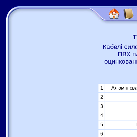
Т
Кабелі сил
ПВХ п
оцинковани
1
Алюмінієва
2
3
4
5
6