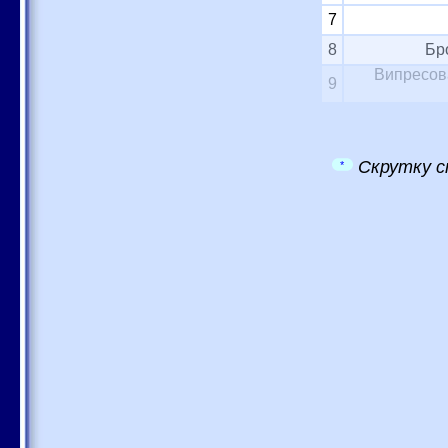
7
8
Бр
Випресова
9
Скрутку с
*