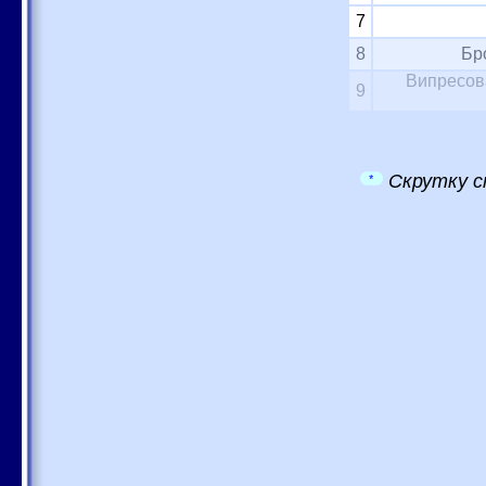
7
8
Бр
Випресова
9
Скрутку с
*