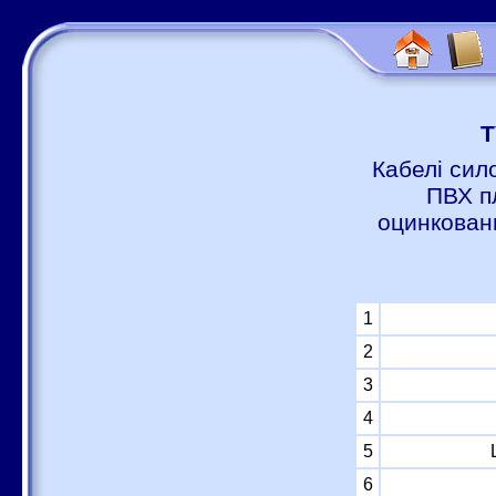
Т
Кабелі сил
ПВХ п
оцинковани
1
2
3
4
5
6