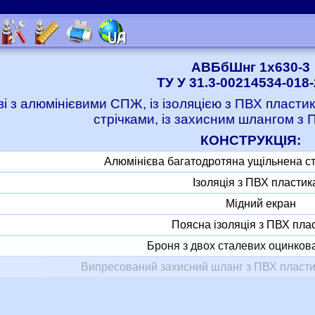
АВБбШнг 1x630-3
ТУ У 31.3-00214534-018
ві з алюмінієвими СПЖ, із ізоляцією з ПВХ пласт
стрічками, із захисним шлангом з 
КОНСТРУКЦІЯ:
Алюмінієва багатодротяна ущільнена с
Ізоляція з ПВХ пластик
Мідний екран
Поясна ізоляція з ПВХ пла
Броня з двох сталевих оцинкова
Випресований захисний шланг з ПВХ пласти