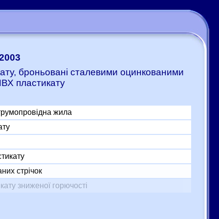
-2003
икату, броньовані сталевими оцинкованими
ПВХ пластикату
трумопровідна жила
ату
стикату
них стрічок
кату зниженої горючості