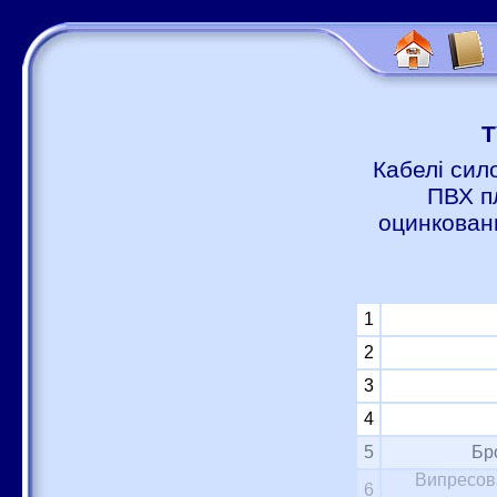
Т
Кабелі сил
ПВХ п
оцинковани
1
2
3
4
5
Бр
Випресова
6