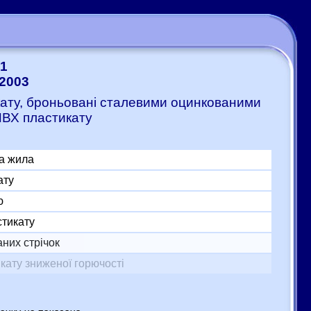
-1
-2003
икату, броньовані сталевими оцинкованими
ПВХ пластикату
а жила
ату
ю
стикату
них стрічок
кату зниженої горючості