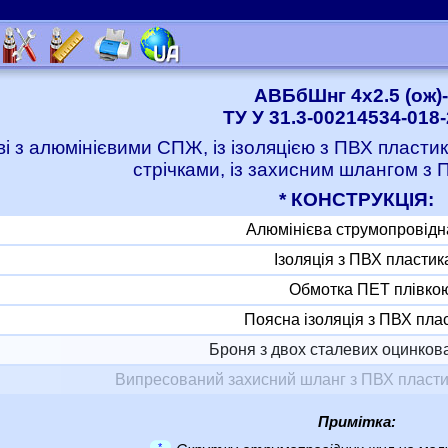
АВБбШнг 4x2.5 (ож)
ТУ У 31.3-00214534-018
ві з алюмінієвими СПЖ, із ізоляцією з ПВХ пласт
стрічками, із захисним шлангом з 
* КОНСТРУКЦІЯ:
Алюмінієва струмопровідн
Ізоляція з ПВХ пластик
Обмотка ПЕТ плівко
Поясна ізоляція з ПВХ пла
Броня з двох сталевих оцинкова
Випресований захисний шланг з ПВХ пласти
Примітка:
*