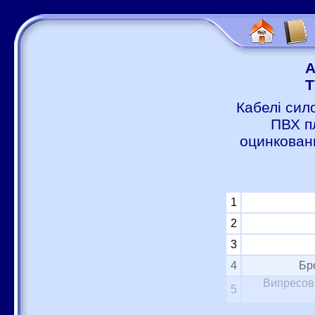
А
Т
Кабелі сил
ПВХ п
оцинковани
1
2
3
4
Бр
Випресова
5