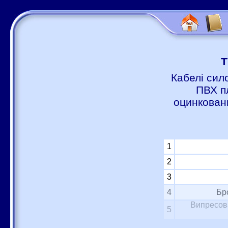
Т
Кабелі сил
ПВХ п
оцинковани
1
2
3
4
Бр
Випресова
5