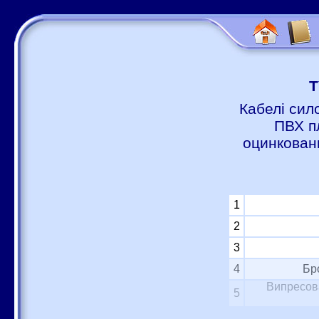
Т
Кабелі сил
ПВХ п
оцинковани
1
2
3
4
Бр
Випресова
5