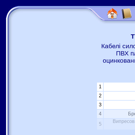
Т
Кабелі сил
ПВХ п
оцинковани
1
2
3
4
Бр
Випресова
5