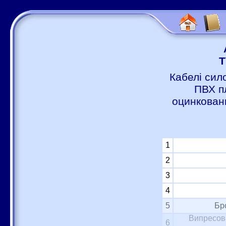
Т
Кабелі сил
ПВХ п
оцинковани
1
2
3
4
5
Бр
Випресова
6