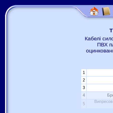
Т
Кабелі сил
ПВХ п
оцинковани
1
2
3
4
Бр
Випресова
5