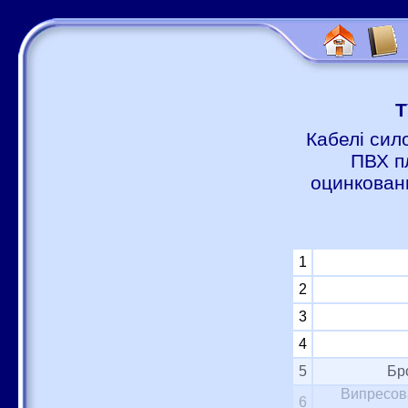
Т
Кабелі сил
ПВХ п
оцинковани
1
2
3
4
5
Бр
Випресова
6