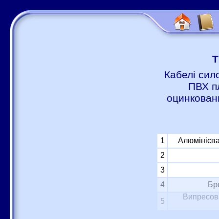
Т
Кабелі сил
ПВХ п
оцинковани
1
Алюмінієва
2
3
4
Бр
Випресова
5