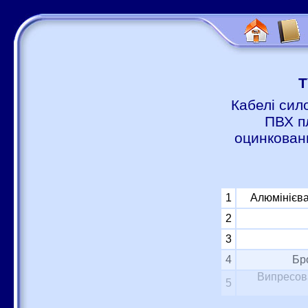
Т
Кабелі сил
ПВХ п
оцинковани
1
Алюмінієва
2
3
4
Бр
Випресова
5