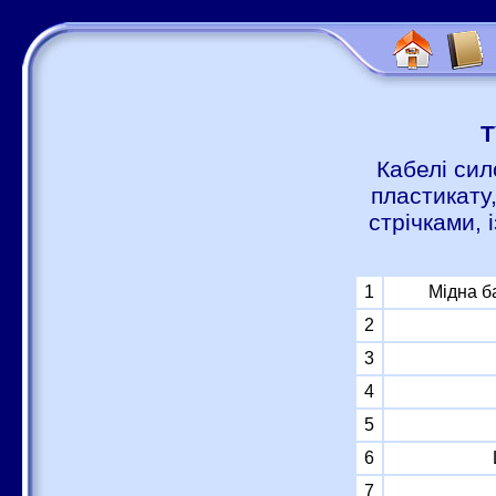
Т
Кабелі сил
пластикату
стрічками,
1
Мідна б
2
3
4
5
6
7