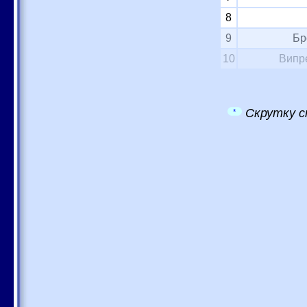
8
9
Бр
10
Випре
Скрутку с
*