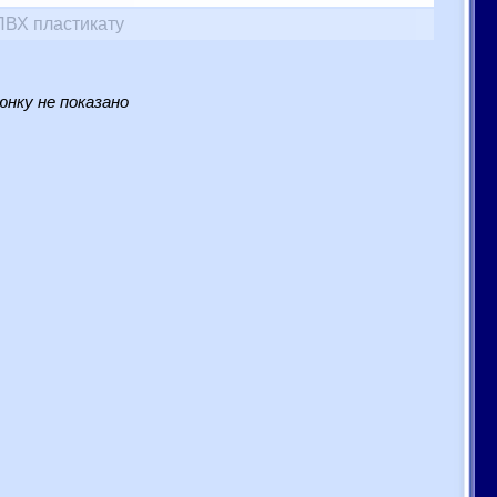
ПВХ пластикату
нку не показано