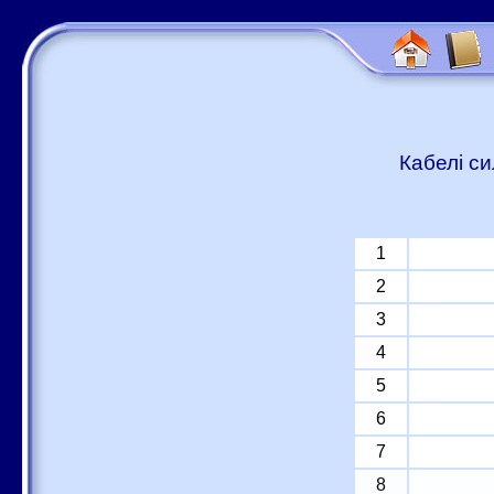
Кабелі си
1
2
3
4
5
6
7
8