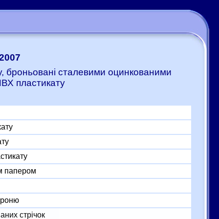
:2007
ту, броньовані сталевими оцинкованими
ПВХ пластикату
кату
ату
астикату
м папером
броню
аних стрічок