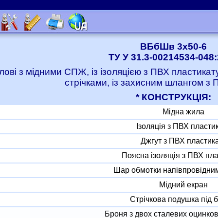
ВБбШв 3x50-6
ТУ У 31.3-00214534-048
лові з мідними СПЖ, із ізоляцією з ПВХ пластика
стрічками, із захисним шлангом з 
* КОНСТРУКЦІЯ:
Мідна жила
Ізоляція з ПВХ пласти
Джгут з ПВХ пластик
Поясна ізоляція з ПВХ пл
Шар обмотки напівпровідни
Мідний екран
Стрічкова подушка під 
Броня з двох сталевих оцинков