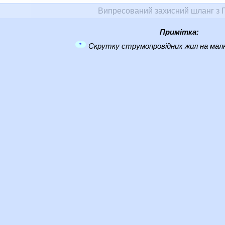
Випресований захисний шланг з 
Примітка:
*
Скрутку струмопровідних жил на малю