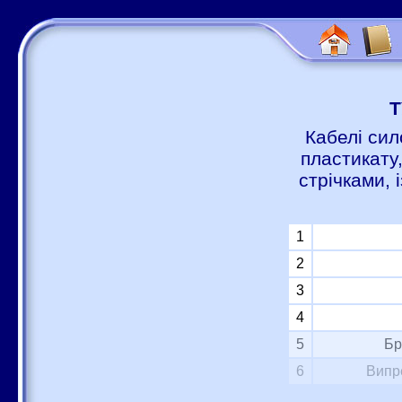
Т
Кабелі сил
пластикату
стрічками,
1
2
3
4
5
Бр
6
Випр