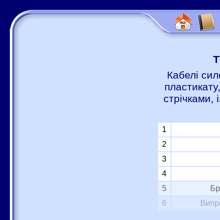
Т
Кабелі сил
пластикату
стрічками,
1
2
3
4
5
Бр
6
Випр