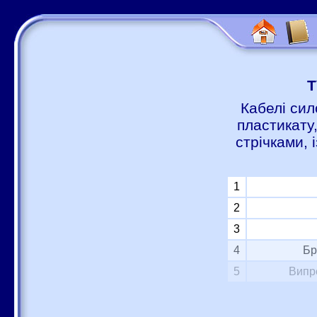
Т
Кабелі сил
пластикату
стрічками,
1
2
3
4
Бр
5
Випр