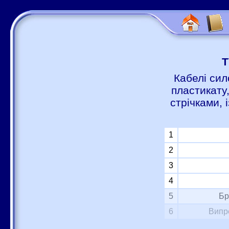
Т
Кабелі сил
пластикату
стрічками,
1
2
3
4
5
Бр
6
Випр