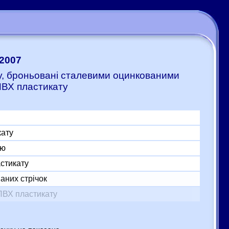
:2007
ту, броньовані сталевими оцинкованими
ПВХ пластикату
кату
ою
астикату
аних стрічок
ПВХ пластикату