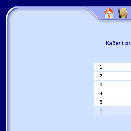
Кабелі си
1
2
3
4
5
6