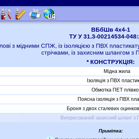
ВБбШв 4x4-1
ТУ У 31.3-00214534-048
лові з мідними СПЖ, із ізоляцією з ПВХ пластика
стрічками, із захисним шлангом з 
* КОНСТРУКЦІЯ:
Мідна жила
Ізоляція з ПВХ пласти
Обмотка ПЕТ плівк
Поясна ізоляція з ПВХ пл
Броня з двох сталевих оцинков
Випресований захисний шланг з 
Примітка:
*