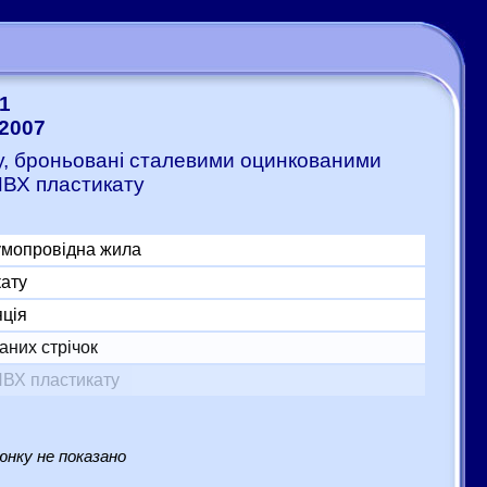
1
:2007
ту, броньовані сталевими оцинкованими
ПВХ пластикату
умопровідна жила
кату
яція
аних стрічок
ПВХ пластикату
нку не показано