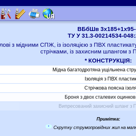
ВБбШв 3x185+1x95-
ТУ У 31.3-00214534-048
лові з мідними СПЖ, із ізоляцією з ПВХ пластика
стрічками, із захисним шлангом з 
* КОНСТРУКЦІЯ:
Мідна багатодротяна ущільнена стр
Ізоляція з ПВХ пласти
Стрічкова поясна ізол
Броня з двох сталевих оцинков
Випресований захисний шланг з 
Примітка:
*
Скрутку струмопровідних жил на малю