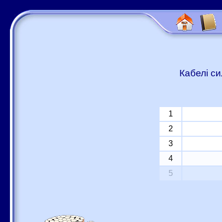
Кабелі си
1
2
3
4
5