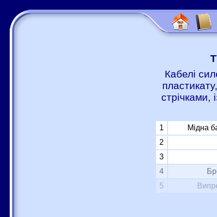
Т
Кабелі сил
пластикату
стрічками,
1
Мідна б
2
3
4
Бр
5
Випре