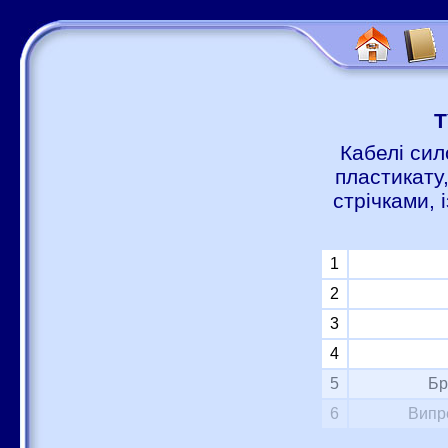
Т
Кабелі сил
пластикату
стрічками,
1
2
3
4
5
Бр
6
Випр