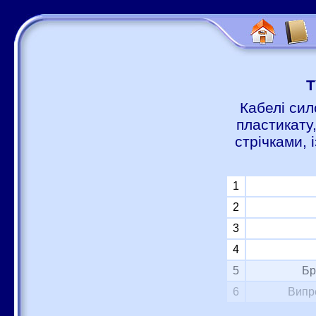
Т
Кабелі сил
пластикату
стрічками,
1
2
3
4
5
Бр
6
Випр