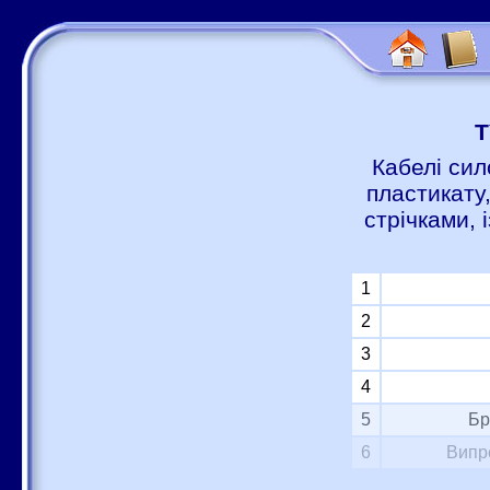
Т
Кабелі сил
пластикату
стрічками,
1
2
3
4
5
Бр
6
Випр