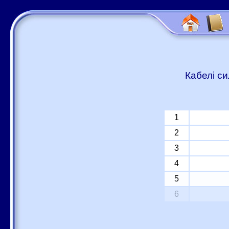
Кабелі си
1
2
3
4
5
6