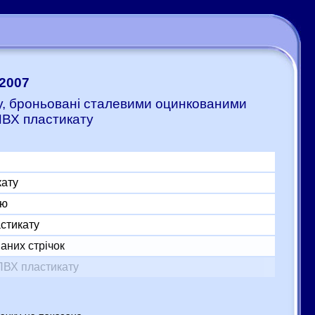
:2007
ту, броньовані сталевими оцинкованими
ПВХ пластикату
кату
ою
астикату
аних стрічок
ПВХ пластикату