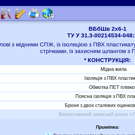
ВБбШв 2x6-1
ТУ У 31.3-00214534-048
лові з мідними СПЖ, із ізоляцією з ПВХ пластика
стрічками, із захисним шлангом з 
* КОНСТРУКЦІЯ:
Мідна жила
Ізоляція з ПВХ пласти
Обмотка ПЕТ плівк
Поясна ізоляція з ПВХ пл
Броня з двох сталевих оцинков
Випресований захисний шланг з 
Примітка:
*