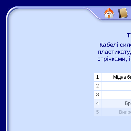
Т
Кабелі сил
пластикату
стрічками,
1
Мідна б
2
3
4
Бр
5
Випре