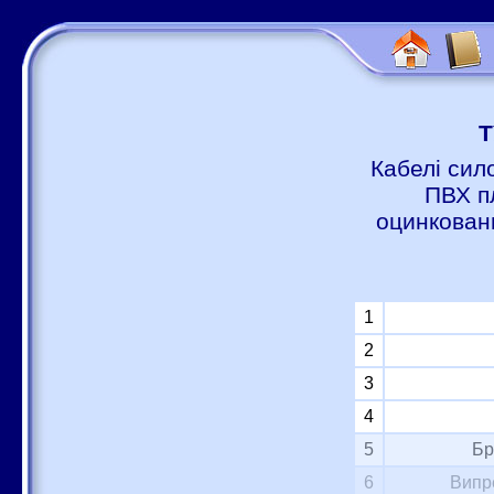
Т
Кабелі сил
ПВХ п
оцинковани
1
2
3
4
5
Бр
6
Випр