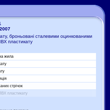
1
:2007
икату, броньовані сталевими оцинкованими
ПВХ пластикату
на жила
кату
ату
яція
аних стрічок
ПВХ пластикату