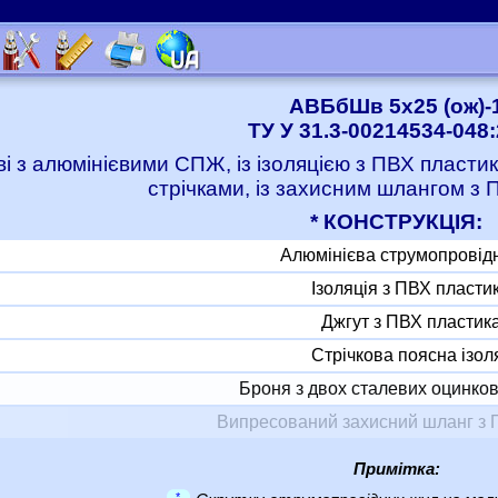
АВБбШв 5x25 (ож)-
ТУ У 31.3-00214534-048
ві з алюмінієвими СПЖ, із ізоляцією з ПВХ пласт
стрічками, із захисним шлангом з 
* КОНСТРУКЦІЯ:
Алюмінієва струмопровід
Ізоляція з ПВХ пласти
Джгут з ПВХ пластик
Стрічкова поясна ізол
Броня з двох сталевих оцинков
Випресований захисний шланг з 
Примітка:
*