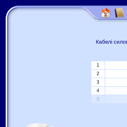
Кабелі сило
1
2
3
4
5