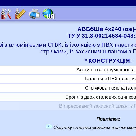
АВБбШв 4x240 (ож)-
ТУ У 31.3-00214534-048
ві з алюмінієвими СПЖ, із ізоляцією з ПВХ пласт
стрічками, із захисним шлангом з 
* КОНСТРУКЦІЯ:
Алюмінієва струмопровід
Ізоляція з ПВХ пласти
Стрічкова поясна ізол
Броня з двох сталевих оцинков
Випресований захисний шланг з 
Примітка:
*
Скрутку струмопровідних жил на малю