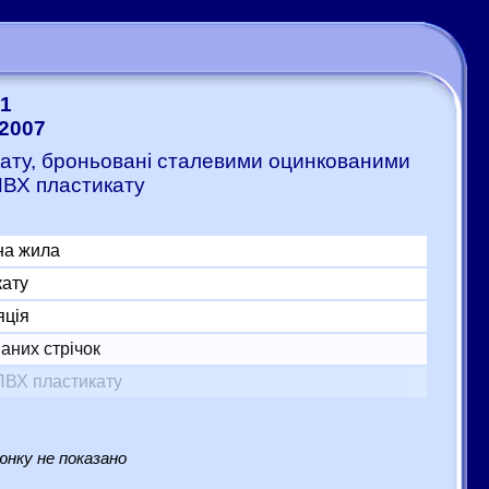
1
:2007
икату, броньовані сталевими оцинкованими
ПВХ пластикату
на жила
кату
яція
аних стрічок
ПВХ пластикату
нку не показано