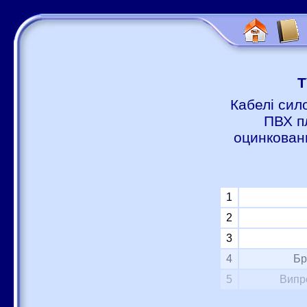
Т
Кабелі сил
ПВХ п
оцинковани
1
2
3
4
Бр
5
Випр